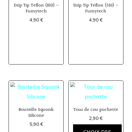
Drip Tip Teflon (810) –
Drip Tip Teflon (510) –
Fumytech
Fumytech
4,90
€
4,90
€
Bouteille Squonk
Tour de cou pochette
Silicone
2,90
€
5,90
€
Ce