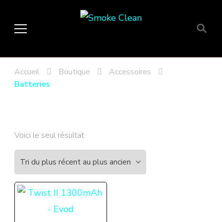
Smoke Clean
Fumée propre à Etampes 91150
en Essonne 91, France
Accueil
Boutique
Accessoires
Batteries
Voici le seul résultat