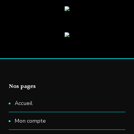
page
du
produit
Nos pages
Accueil
Mon compte