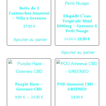
Boîte de 2
Cartouches Amnesai
Eliquide L’eau
– Wilo x Greeneo
Tropicale 30ml
1000mg – Greeneo X
17,90
€
Petit Nuage
Le
Le
24,90
€
19,90
€
Ajouter au panier
prix
prix
Ajouter au panier
initial
actuel
était :
est :
24,90 €.
19,90 €.
Purple Haze –
POD Amnesai CBD –
Greeneo CBD
GREENEO
Plage
9,90
€
–
24,90
€
14,90
€
de
Ce
Ce