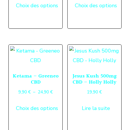
Choix des options
Choix des options
prix :
produit
produ
9,90 €
a
a
à
plusieurs
plusi
24,90 €
variations.
variat
Les
Les
options
optio
peuvent
peuv
Ketama – Greeneo
Jesus Kush 500mg
être
être
CBD
CBD – Holly Holly
choisies
chois
Plage
9,90
€
–
24,90
€
19,90
€
sur
sur
de
Ce
la
la
Choix des options
Lire la suite
prix :
produit
page
page
9,90 €
a
du
du
à