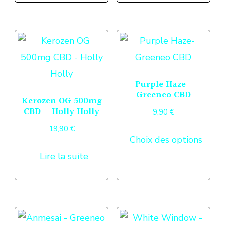
plusieurs
24,90 €
produit
produ
variations.
Les
options
peuvent
Purple Haze-
être
Greeneo CBD
Kerozen OG 500mg
choisies
CBD – Holly Holly
9,90
€
sur
19,90
€
Ce
la
Choix des options
produ
page
Lire la suite
a
du
plusi
produit
variat
Les