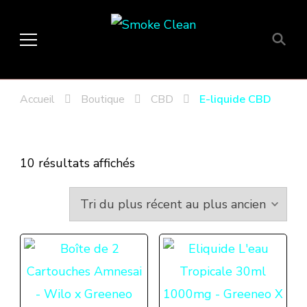
Smoke Clean
Fumée propre à Etampes 91150
en Essonne 91, France
Accueil
Boutique
CBD
E-liquide CBD
Trié
10 résultats affichés
du
plus
récent
au
plus
ancien