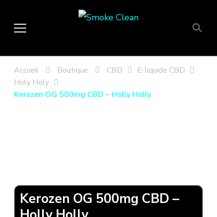
Smoke Clean
Fumée propre à Etampes 91150
en Essonne 91, France
Accueil
Boutique
CBD
E-liquide CBD
Holy Holy
Kerozen OG 500mg CBD – Holly Holly
Kerozen OG 500mg CBD –
Holly Holly