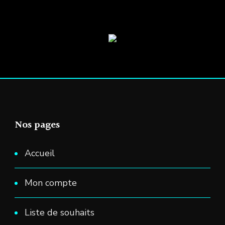
produit
sur
la
page
du
produit
Nos pages
Accueil
Mon compte
Liste de souhaits