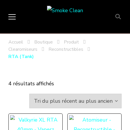
Smoke Clean
Fumée propre à Etampes 91150
en Essonne 91, France
Accueil
Boutique
Produit
Clearomiseurs
Reconstructibles
RTA (Tank)
Trié
4 résultats affichés
du
plus
récent
au