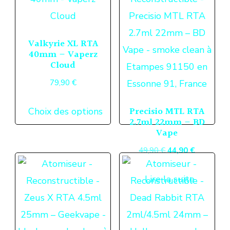
plus
ancien
Valkyrie XL RTA
40mm – Vaperz
Cloud
79,90
€
Ce
Precisio MTL RTA
Choix des options
produit
2.7ml 22mm – BD
Vape
a
Le
Le
49,90
€
44,90
€
plusieurs
prix
prix
variations.
Lire la suite
initial
actuel
Les
était :
est :
options
49,90 €.
44,90 €.
peuvent