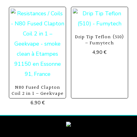
Drip Tip Teflon (510)
– Fumytech
4,90
€
N80 Fused Clapton
Coil 2 in 1 – Geekvape
6,90
€