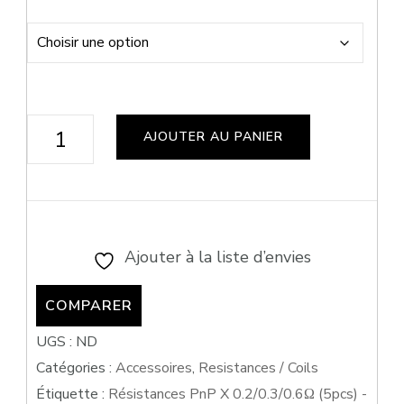
quantité
AJOUTER AU PANIER
de
Résistances
PnP
X
Ajouter à la liste d’envies
0.2/0.3/0.6Ω
(5pcs)
COMPARER
-
UGS :
ND
Voopoo
Catégories :
Accessoires
,
Resistances / Coils
Étiquette :
Résistances PnP X 0.2/0.3/0.6Ω (5pcs) -