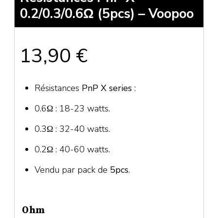
0.2/0.3/0.6Ω (5pcs) – Voopoo
13,90
€
Résistances
PnP X series
:
0.6Ω : 18-23 watts.
0.3Ω : 32-40 watts.
0.2Ω : 40-60 watts.
Vendu par pack de
5pcs
.
Ohm