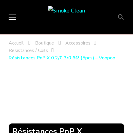
Smoke Clean
Fumée propre à Etampes 91150
en Essonne 91, France
Accueil
Boutique
Accessoires
Resistances / Coils
Résistances PnP X 0.2/0.3/0.6Ω (5pcs) – Voopoo
Résistances PnP X