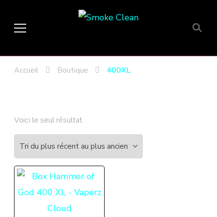
Smoke Clean
Fumée propre à Etampes 91150
en Essonne 91, France
Accueil
Boutique
400XL
Voici le seul résultat