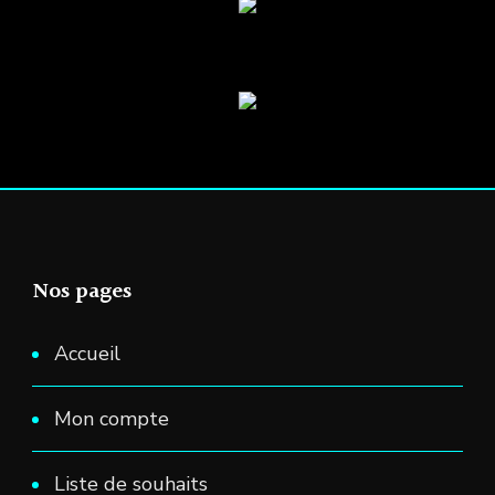
la
page
du
produit
Nos pages
Accueil
Mon compte
Liste de souhaits