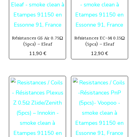
Résistances GS Air 0.75Ω
Résistances EC-M 0.15Ω
(5pcs) – Eleaf
(5pcs) – Eleaf
11,90
€
12,90
€
Ce
produit
a
plusieurs
variations.
Les
options
peuvent