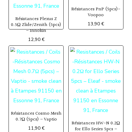
être
Résistances PnP (5pcs)-
Voopoo
choisies
Résistances Plexus Z
13,90
€
0.5Ω Zlide/Zenith (5pcs)
sur
– Innokin
Ce
la
12,90
€
produit
page
Ce
a
du
produit
plusieurs
produit
a
variations.
plusieurs
Les
variations.
options
Les
peuvent
options
être
Résistances Cosmo Mesh
peuvent
0.7Ω (5pcs) – Vaptio
choisies
Résistances HW-N 0.2Ω
être
11,90
€
for Ello Series 5pcs –
sur