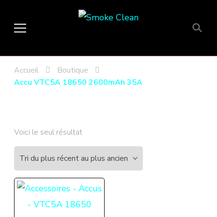
Smoke Clean
Fumée propre à Etampes 91150
en Essonne 91, France
Accueil
Boutique
Accu VTC5A 18650 2600mAh 35A
Voici le seul résultat