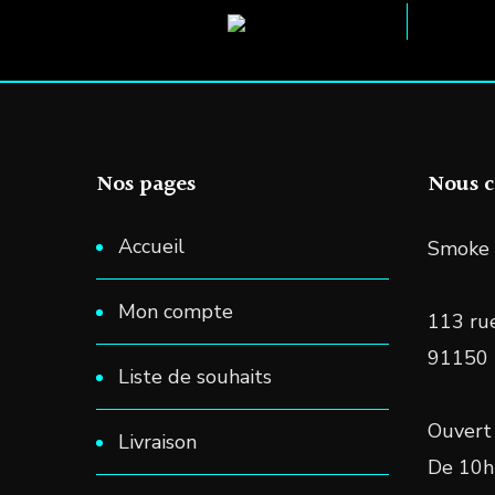
sur
la
page
du
produit
Nos pages
Nous c
Accueil
Smoke 
Mon compte
113 rue
91150
Liste de souhaits
Ouvert 
Livraison
De 10h