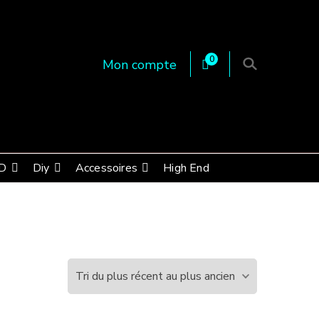
0
Mon compte
 en Essonne 91, France
D
Diy
Accessoires
High End