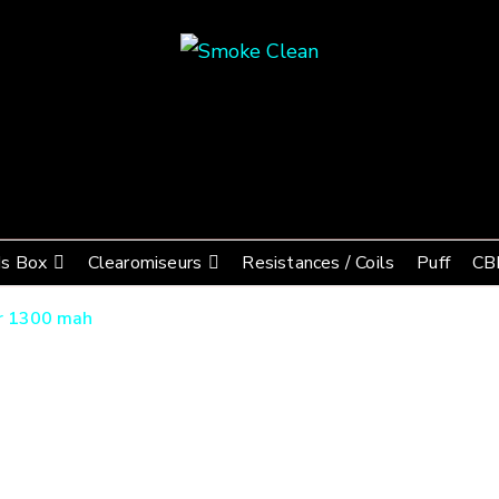
Smoke Clean
Fumée propre à Etampes 91150
s Box
Clearomiseurs
Resistances / Coils
Puff
CB
er 1300 mah