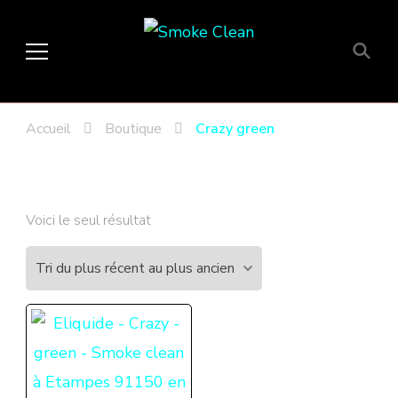
Smoke Clean
Fumée propre à Etampes 91150
en Essonne 91, France
Accueil
Boutique
Crazy green
Voici le seul résultat