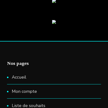
sur
la
page
du
produit
Nos pages
Accueil
Mon compte
Liste de souhaits