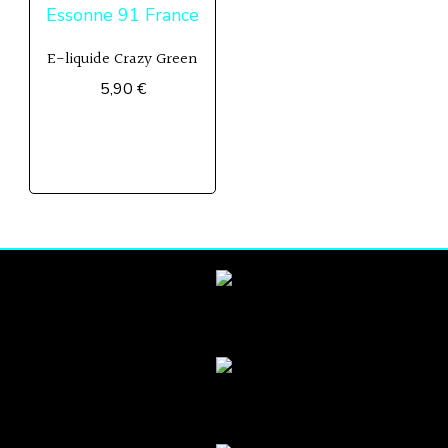
E-liquide Crazy Green
5,90
€
Ce
produit
a
plusieurs
variations.
Les
options
peuvent
être
choisies