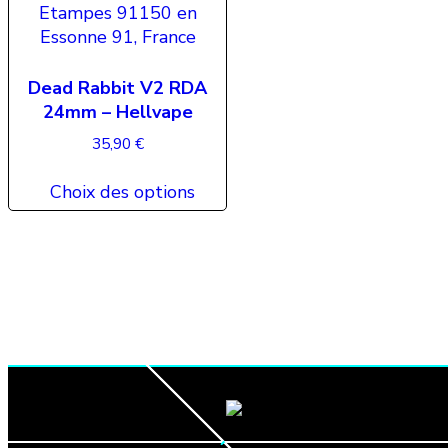
Dead Rabbit V2 RDA
24mm – Hellvape
35,90
€
Ce
Choix des options
produit
a
plusieurs
variations.
Les
options
peuvent
être
choisies
sur
la