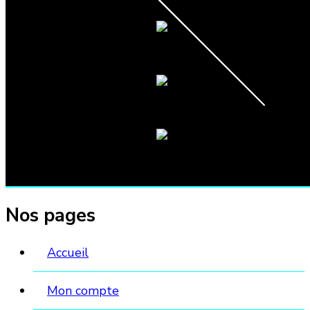
page
du
produit
Nos pages
Accueil
Mon compte