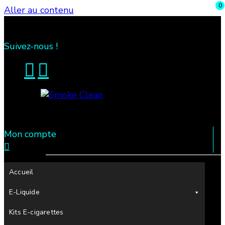
0
Aller au contenu
Suivez-nous !
Mon compte
Fumée propre à Etampes 91150 en Essonne 91,
Smoke Clean
France
Accueil
Recherche
E-Liquide
pour
:
Kits E-cigarettes