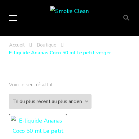
Smoke Clean
Fumée propre à Etampes 91150
en Essonne 91, France
Accueil
Boutique
E-liquide Ananas Coco 50 ml Le petit verger
Voici le seul résultat