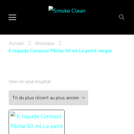
Smoke Clean
Fumée propre à Etampes 91150
en Essonne 91, France
Accueil
Boutique
E-liquide Corossol Pêche 50 ml Le petit verger
Voici le seul résultat