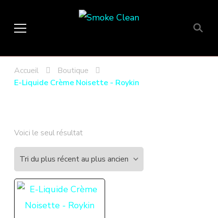
Smoke Clean
Fumée propre à Etampes 91150
en Essonne 91, France
Accueil
Boutique
E-Liquide Crème Noisette - Roykin
Voici le seul résultat