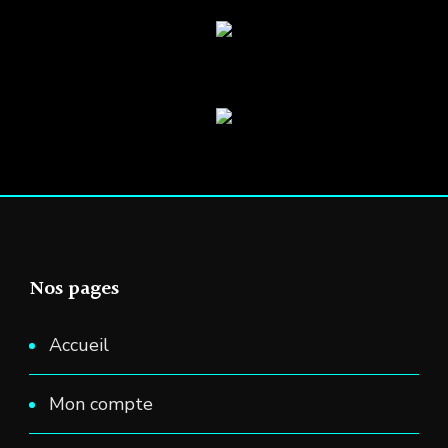
la
page
du
produit
Nos pages
Accueil
Mon compte