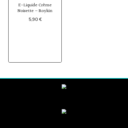
E-Liquide Crème
Noisette – Roykin
5,90
€
Ce
produit
a
plusieurs
variations.
Les
options
peuvent
être
choisies
sur