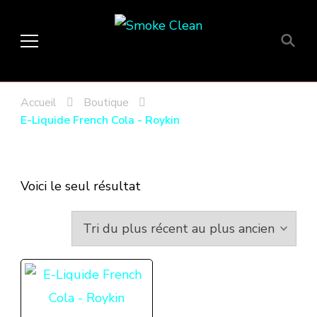
Smoke Clean
Fumée propre à Etampes 91150
en Essonne 91, France
Accueil
Boutique
E-Liquide French Cola - Roykin
Voici le seul résultat