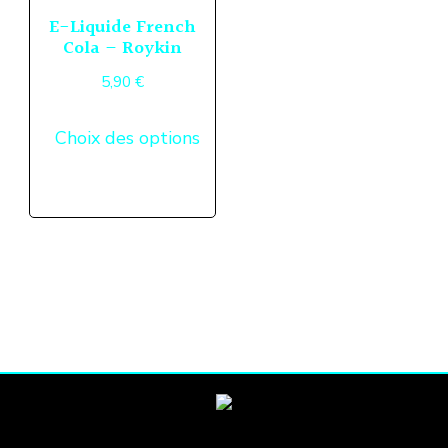
E-Liquide French
Cola – Roykin
5,90
€
Ce
Choix des options
produit
a
plusieurs
variations.
Les
options
peuvent
être
choisies