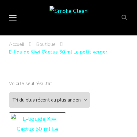
Smoke Clean
Fumée propre à Etampes 91150
en Essonne 91, France
Accueil
Boutique
E-liquide Kiwi Cactus 50 ml Le petit verger
Voici le seul résultat