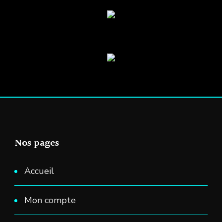
sur
la
page
du
produit
Nos pages
Accueil
Mon compte