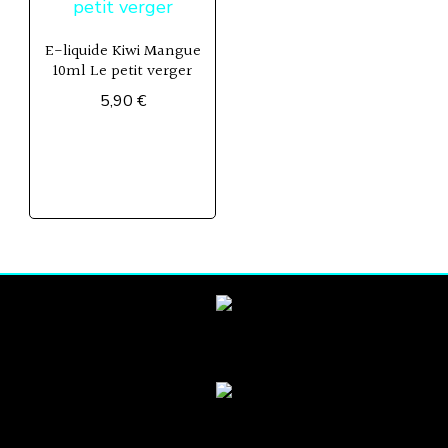
E-liquide Kiwi Mangue
10ml Le petit verger
5,90
€
Ce
produit
a
plusieurs
variations.
Les
options
peuvent
être
choisies