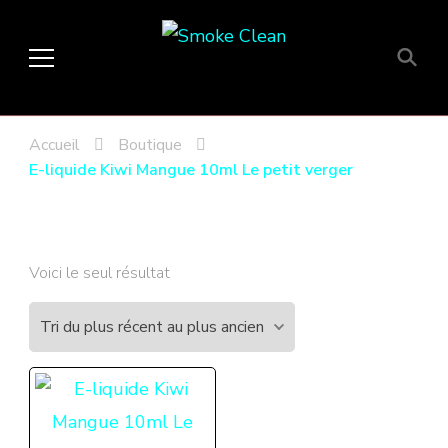
Smoke Clean
Fumée propre à Etampes 91150
en Essonne 91, France
Accueil
Boutique
E-liquide Kiwi Mangue 10ml Le petit verger
Voici le seul résultat