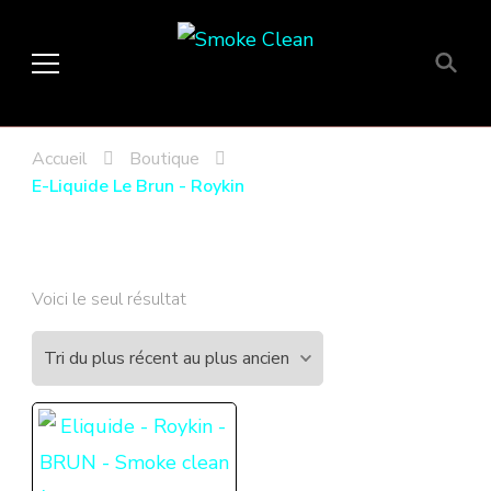
Smoke Clean
Fumée propre à Etampes 91150
en Essonne 91, France
Accueil
Boutique
E-Liquide Le Brun - Roykin
Voici le seul résultat