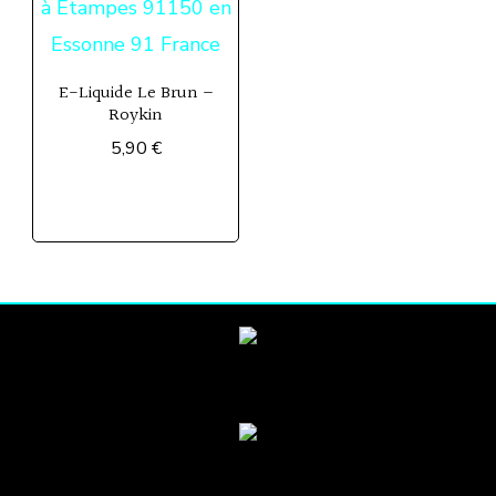
E-Liquide Le Brun –
Roykin
5,90
€
Ce
produit
a
plusieurs
variations.
Les
options
peuvent
être