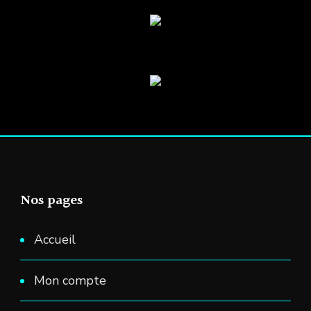
choisies
sur
la
page
du
produit
Nos pages
Accueil
Mon compte