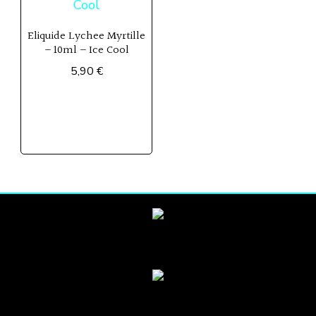
Eliquide Lychee Myrtille
– 10ml – Ice Cool
5,90
€
Ce
produit
a
plusieurs
variations.
Les
options
peuvent
être
choisies