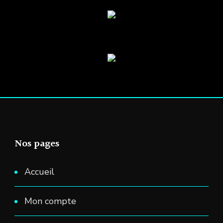
sur
la
page
du
produit
Nos pages
Accueil
Mon compte