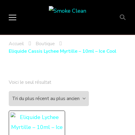
Smoke Clean
Fumée propre à Etampes 91150
en Essonne 91, France
Accueil
Boutique
Eliquide Cassis Lychee Myrtille – 10ml – Ice Cool
Voici le seul résultat