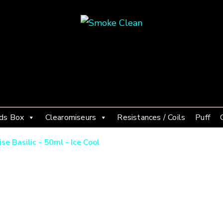
Smoke Clean
Fumée propre à Etampes 91150
ds Box
Clearomiseurs
Resistances / Coils
Puff
se Basilic - 50ml - Ice Cool