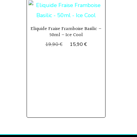
Eliquide Fraise Framboise Basilic –
50ml – Ice Cool
Le
Le
19,90
€
15,90
€
prix
prix
initial
actuel
était :
est :
19,90 €.
15,90 €.