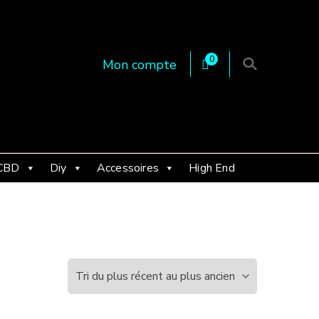
0
Mon compte
 en Essonne 91, France
CBD
Diy
Accessoires
High End