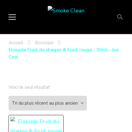
Smoke Clean
Fumée propre à Etampes 91150
en Essonne 91, France
Accueil
Boutique
Eliquide Fruit du dragon & Fruit rouge - 50ml - Ice
Cool
Voici le seul résultat