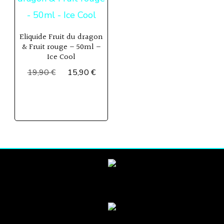
Eliquide Fruit du dragon
& Fruit rouge – 50ml –
Ice Cool
Le
Le
19,90
€
15,90
€
prix
prix
initial
actuel
était :
est :
19,90 €.
15,90 €.