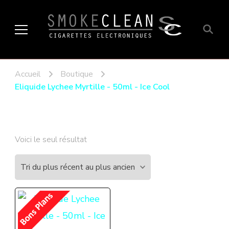
Smoke Clean
Fumée propre à Etampes 91150
en Essonne 91, France
Accueil
Boutique
Eliquide Lychee Myrtille - 50ml - Ice Cool
Voici le seul résultat