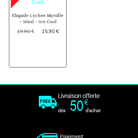
Eliquide Lychee Myrtille
– 50ml – Ice Cool
Le
Le
19,90
€
15,90
€
prix
prix
initial
actuel
était :
est :
19,90 €.
15,90 €.