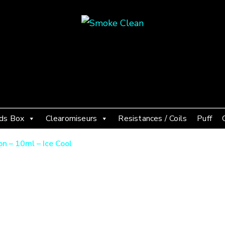
Smoke Clean
Fumée propre à Etampes 91150
ds Box
Clearomiseurs
Resistances / Coils
Puff
n – 10ml – Ice Cool