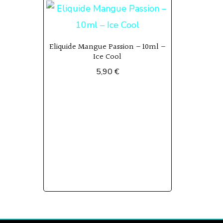
Eliquide Mangue Passion – 10ml –
Ice Cool
5,90
€
Ce
produit
a
plusieurs
variations.
Les
options
peuvent
être