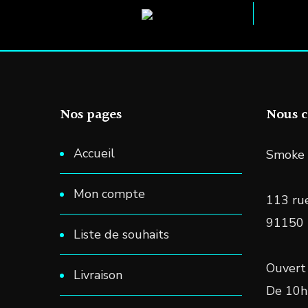
choisies
sur
la
page
du
Nos pages
Nous c
produit
Accueil
Smoke 
Mon compte
113 rue
91150
Liste de souhaits
Ouvert 
Livraison
De 10h