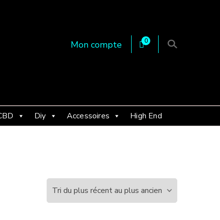
0
Mon compte
 en Essonne 91, France
CBD
Diy
Accessoires
High End