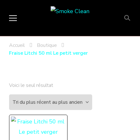
Smoke Clean
Fumée propre à Etampes 91150
en Essonne 91, France
Accueil
Boutique
Fraise Litchi 50 ml Le petit verger
Voici le seul résultat