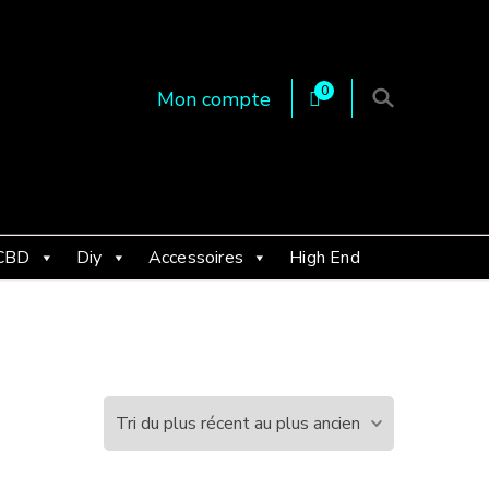
0
Mon compte
 en Essonne 91, France
CBD
Diy
Accessoires
High End