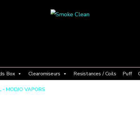
Smoke Clean
Fumée propre à Etampes 91150
ds Box
Clearomiseurs
Resistances / Coils
Puff
L - MODJO VAPORS