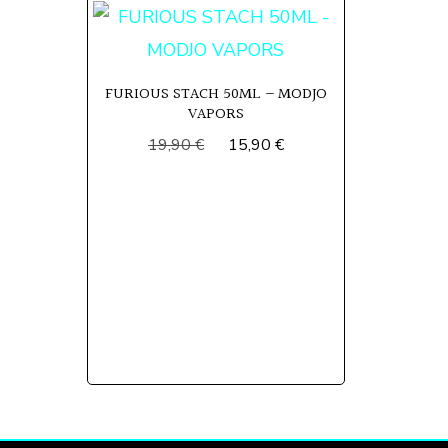
FURIOUS STACH 50ML – MODJO
VAPORS
Le
Le
19,90
€
15,90
€
prix
prix
initial
actuel
était :
est :
19,90 €.
15,90 €.