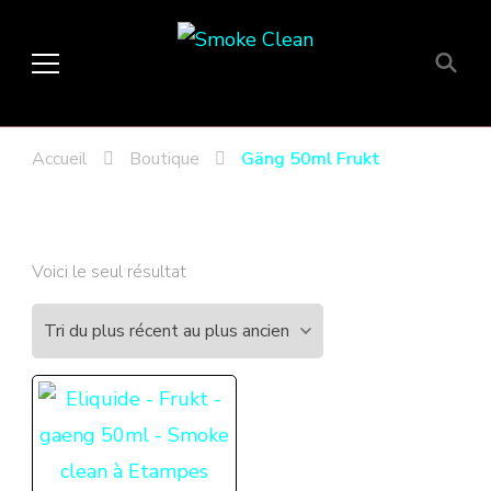
Smoke Clean
Fumée propre à Etampes 91150
en Essonne 91, France
Accueil
Boutique
Gäng 50ml Frukt
Voici le seul résultat