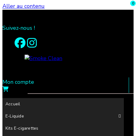
0
Aller au contenu
Suivez-nous !
Mon compte
Fumée propre à Etampes 91150 en Essonne 91,
Smoke Clean
France
Accueil
E-Liquide
Kits E-cigarettes