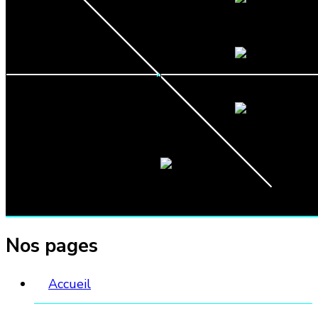
initial
actuel
était :
est :
59,90 €.
44,90 €.
Nos pages
Accueil