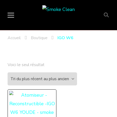
Smoke Clean
Fumée propre à Etampes 91150
en Essonne 91, France
Accueil
Boutique
IGO W6
Voici le seul résultat