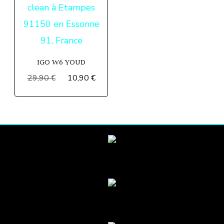
IGO W6 YOUD
Le
Le
29,90
€
10,90
€
prix
prix
initial
actuel
était :
est :
29,90 €.
10,90 €.