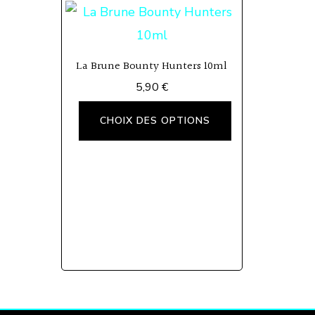
La Brune Bounty Hunters 10ml
5,90
€
Ce
CHOIX DES OPTIONS
produit
a
plusieurs
variations.
Les
options
peuvent
être