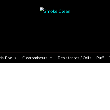
Smoke Clean
Fumée propre à Etampes 91150
ds Box
Clearomiseurs
Resistances / Coils
Puff