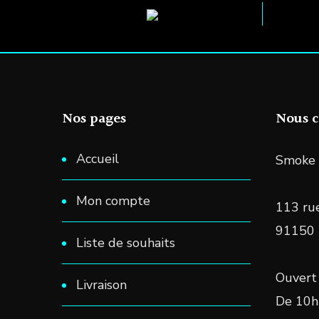
choisies
sur
la
page
du
Nos pages
Nous c
produit
Accueil
Smoke 
Mon compte
113 rue
91150
Liste de souhaits
Ouvert 
Livraison
De 10h