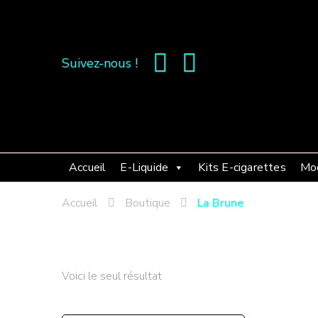
Suivez-nous !
Accueil
E-Liquide
Kits E-cigarettes
Mo
Accueil
Boutique
La Brune
Voici le seul résultat