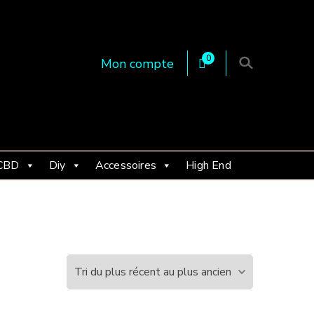
0
Mon compte
 en Essonne 91, France
CBD
Diy
Accessoires
High End