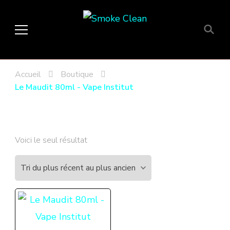
Smoke Clean
Fumée propre à Etampes 91150
en Essonne 91, France
Accueil
Boutique
Le Maudit 80ml - Vape Institut
Voici le seul résultat