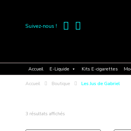
Suivez-nous !
Accueil
E-Liquide
Kits E-cigarettes
Mo
Accueil
Boutique
Les Jus de Gabriel
Trié
3 résultats affichés
du
plus