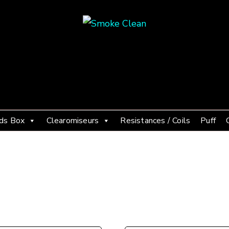
Smoke Clean
Fumée propre à Etampes 91150
ds Box
Clearomiseurs
Resistances / Coils
Puff