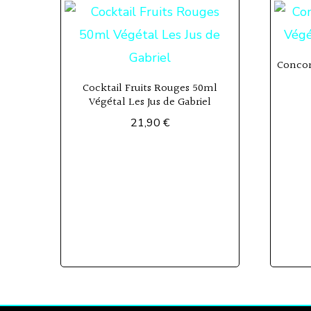
récent
au
plus
Conco
ancien
Cocktail Fruits Rouges 50ml
Végétal Les Jus de Gabriel
21,90
€