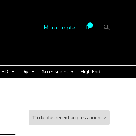
0
Mon compte
 en Essonne 91, France
CBD
Diy
Accessoires
High End