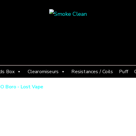
Smoke Clean
Fumée propre à Etampes 91150
ds Box
Clearomiseurs
Resistances / Coils
Puff
O Boro - Lost Vape