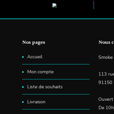
choisies
sur
la
page
du
Nos pages
Nous c
produit
Accueil
Smoke 
Mon compte
113 rue
91150
Liste de souhaits
Ouvert 
Livraison
De 10h