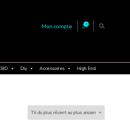
0
Mon compte
 en Essonne 91, France
CBD
Diy
Accessoires
High End