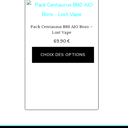
Pack Centaurus B80 AIO Boro –
Lost Vape
69,90
€
Ce
CHOIX DES OPTIONS
produit
a
plusieurs
variations.
Les
options
peuvent
être