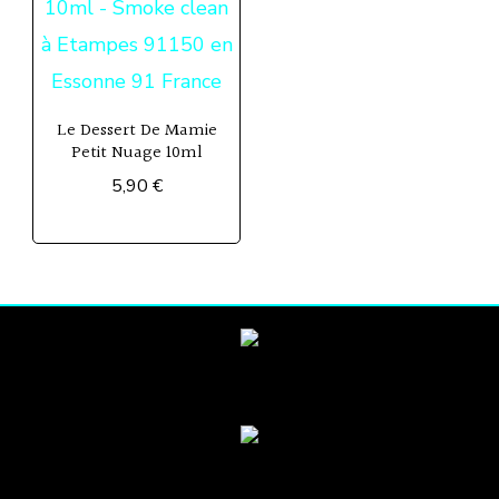
Le Dessert De Mamie
Petit Nuage 10ml
5,90
€
Ce
produit
a
plusieurs
variations.
Les
options
peuvent