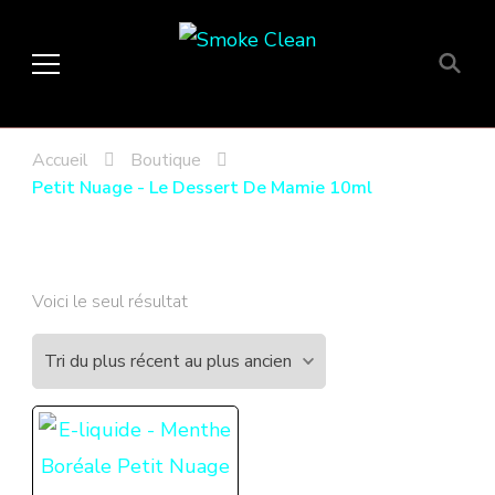
Smoke Clean
Fumée propre à Etampes 91150
en Essonne 91, France
Accueil
Boutique
Petit Nuage - Le Dessert De Mamie 10ml
Voici le seul résultat