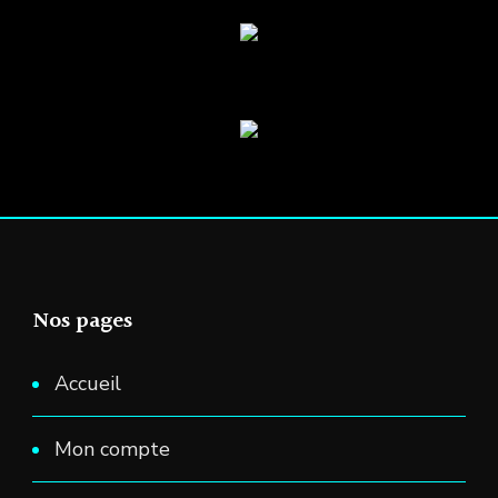
être
choisies
sur
la
page
du
produit
Nos pages
Accueil
Mon compte