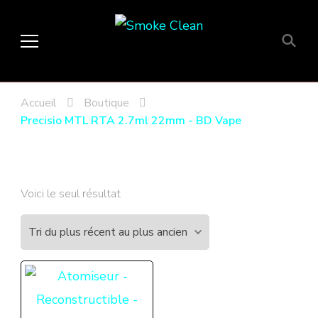
Smoke Clean
Fumée propre à Etampes 91150
en Essonne 91, France
Accueil
Boutique
Precisio MTL RTA 2.7ml 22mm - BD Vape
Voici le seul résultat