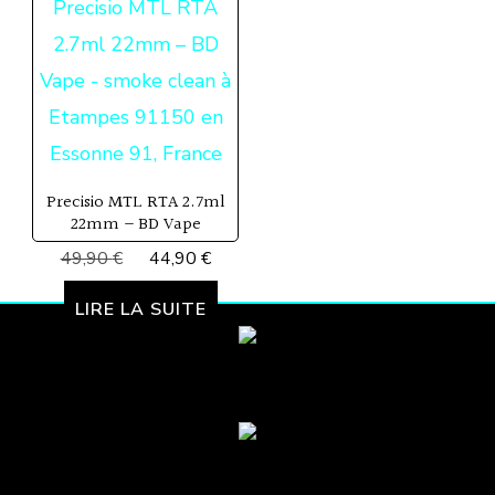
Precisio MTL RTA 2.7ml
22mm – BD Vape
Le
Le
49,90
€
44,90
€
prix
prix
initial
actuel
LIRE LA SUITE
était :
est :
49,90 €.
44,90 €.