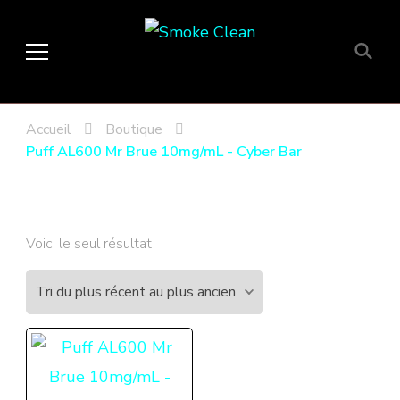
Smoke Clean
Fumée propre à Etampes 91150
en Essonne 91, France
Accueil
Boutique
Puff AL600 Mr Brue 10mg/mL - Cyber Bar
Voici le seul résultat