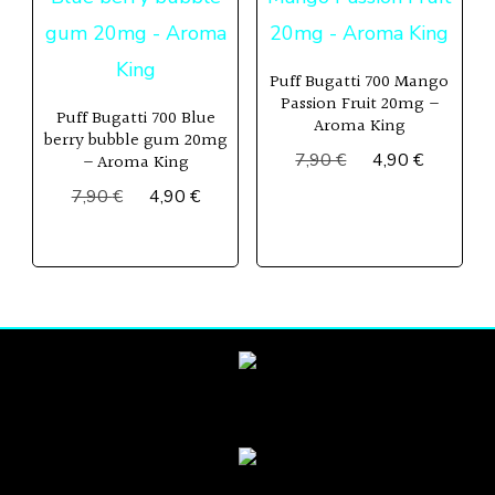
ancien
Puff Bugatti 700 Mango
Passion Fruit 20mg –
Puff Bugatti 700 Blue
Aroma King
berry bubble gum 20mg
Le
Le
7,90
€
4,90
€
– Aroma King
prix
prix
Le
Le
7,90
€
4,90
€
initial
actuel
prix
prix
était :
est :
initial
actuel
7,90 €.
4,90 €.
était :
est :
7,90 €.
4,90 €.