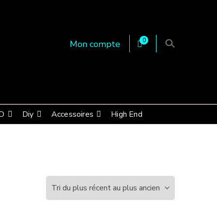
0
Mon compte
 en Essonne 91, France
D
Diy
Accessoires
High End