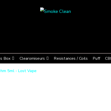
Smoke Clean
Fumée propre à Etampes 91150
s Box
Clearomiseurs
Resistances / Coils
Puff
CB
Ohm 5ml - Lost Vape