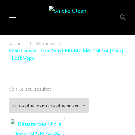
Smoke Clean
Fumée propre à Etampes 91150
en Essonne 91, France
Accueil
Boutique
Résistances Ultra Boost M8-M7-M6-Coil V4 (5pcs)
- Lost Vape
Voici le seul résultat