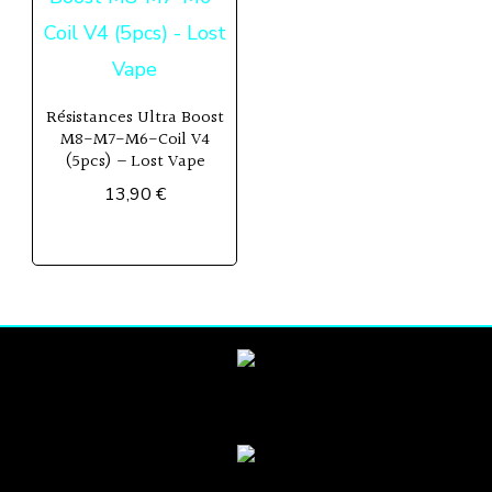
Résistances Ultra Boost
M8-M7-M6-Coil V4
(5pcs) – Lost Vape
13,90
€
Ce
produit
a
plusieurs
variations.
Les
options
peuvent