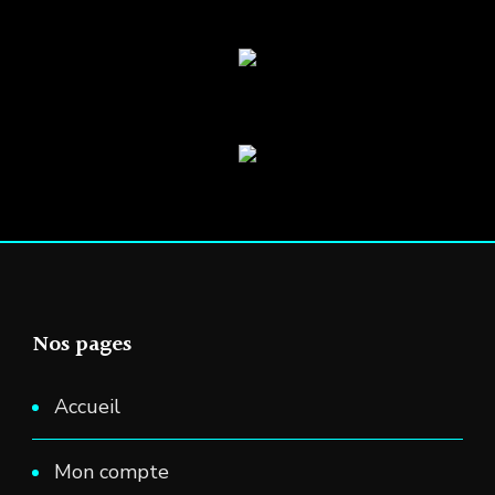
être
choisies
sur
la
page
du
produit
Nos pages
Accueil
Mon compte