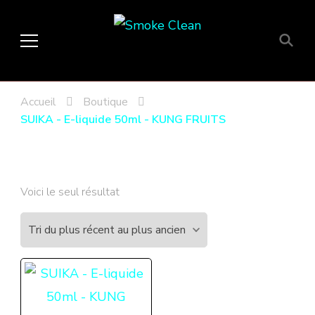
Smoke Clean
Fumée propre à Etampes 91150
en Essonne 91, France
Accueil
Boutique
SUIKA - E-liquide 50ml - KUNG FRUITS
Voici le seul résultat