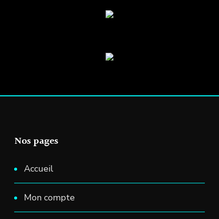
sur
la
page
du
produit
Nos pages
Accueil
Mon compte