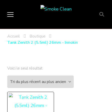
Smoke Clean
Fumée propre à Etampes 91150
en Essonne 91, France
Accueil
Boutique
Tank Zenith 2 (5.5ml) 26mm - Innokin
Voici le seul résultat