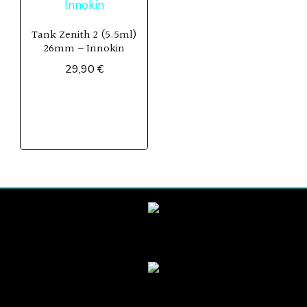
Tank Zenith 2 (5.5ml)
26mm – Innokin
29,90
€
Ce
produit
a
plusieurs
variations.
Les
options
peuvent
être
choisies