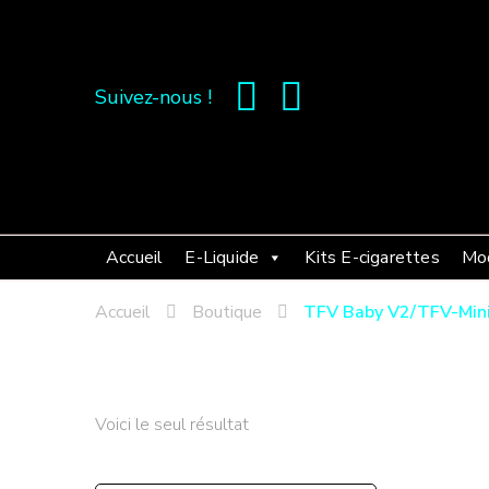
Suivez-nous !
Accueil
E-Liquide
Kits E-cigarettes
Mo
Accueil
Boutique
TFV Baby V2/TFV-Min
Voici le seul résultat