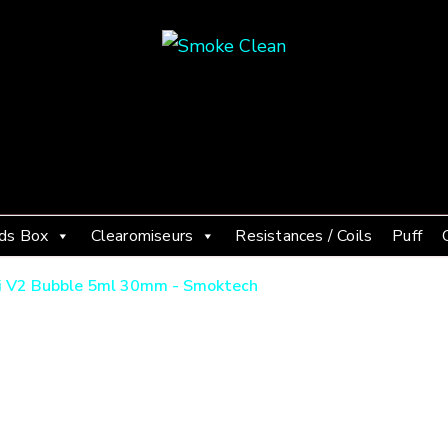
Smoke Clean
Fumée propre à Etampes 91150
ds Box
Clearomiseurs
Resistances / Coils
Puff
i V2 Bubble 5ml 30mm - Smoktech