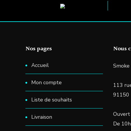
options
peuvent
être
choisies
sur
Nos pages
Nous c
la
Accueil
Smoke 
page
du
Mon compte
113 rue
produit
91150
Liste de souhaits
Ouvert 
Livraison
De 10h