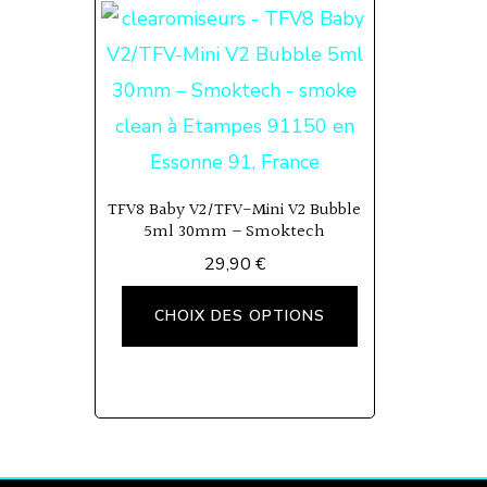
TFV8 Baby V2/TFV-Mini V2 Bubble
5ml 30mm – Smoktech
29,90
€
Ce
CHOIX DES OPTIONS
produit
a
plusieurs
variations.
Les