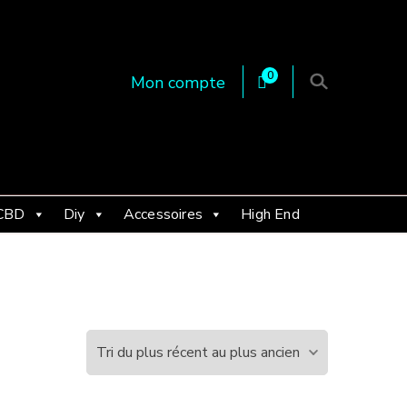
0
Mon compte
 en Essonne 91, France
CBD
Diy
Accessoires
High End