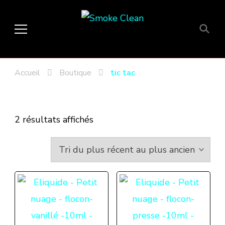
Smoke Clean
Fumée propre à Etampes 91150
en Essonne 91, France
Accueil
Boutique
tic tac
Trié
2 résultats affichés
du
plus
récent
au
plus
ancien