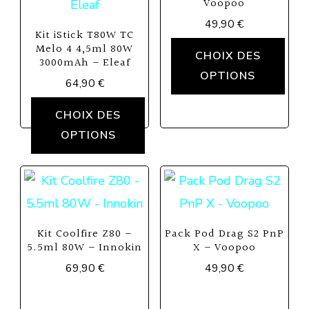
Voopoo
49,90
€
Kit iStick T80W TC
Ce
Melo 4 4,5ml 80W
CHOIX DES
3000mAh – Eleaf
prod
OPTIONS
64,90
€
a
Ce
CHOIX DES
plus
produit
OPTIONS
vari
a
Les
plusieurs
opti
variations.
peu
Les
être
Kit Coolfire Z80 –
Pack Pod Drag S2 PnP
options
5.5ml 80W – Innokin
X – Voopoo
choi
peuvent
69,90
€
49,90
€
sur
être
Ce
Ce
la