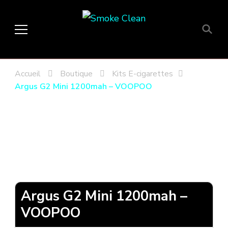
Smoke Clean
Fumée propre à Etampes 91150
en Essonne 91, France
Accueil
Boutique
Kits E-cigarettes
Argus G2 Mini 1200mah – VOOPOO
Argus G2 Mini 1200mah –
VOOPOO