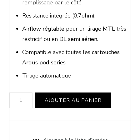
remplissage par le côté.
Résistance intégrée (
0.7ohm
).
Airflow réglable
pour un tirage
MTL
très
restrictif ou en
DL semi aérien
.
Compatible avec toutes les
cartouches
Argus pod series
.
Tirage automatique
quantité
AJOUTER AU PANIER
de
Argus
G2
Mini