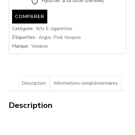
Ajouter à la liste d’envies
1200mah
COMPARER
-
VOOPOO
Catégorie :
Kits E-cigarettes
Étiquettes :
Argus
,
Pod
,
Voopoo
Marque :
Voopoo
Description
Informations complémentaires
Description