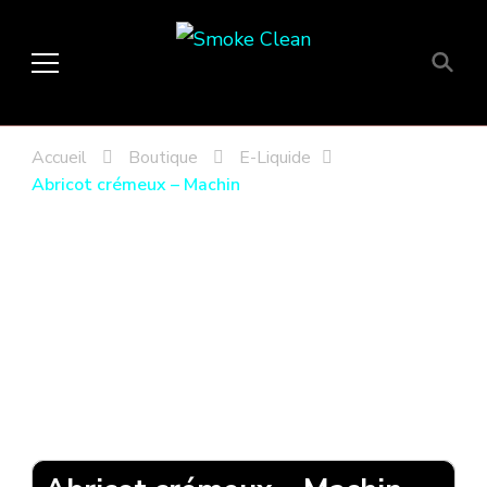
Smoke Clean
Fumée propre à Etampes 91150
en Essonne 91, France
Accueil
Boutique
E-Liquide
Abricot crémeux – Machin