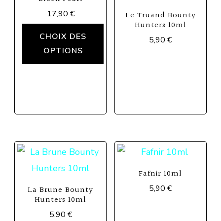
17,90
€
Le Truand Bounty
Hunters 10ml
Ce
CHOIX DES
5,90
€
produit
OPTIONS
Ce
a
produit
plusieurs
a
variations.
plusieurs
Les
variations.
options
Les
peuvent
options
être
peuvent
Fafnir 10ml
choisies
être
5,90
€
La Brune Bounty
sur
Hunters 10ml
choisies
Ce
la
5,90
€
sur