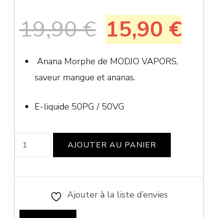
Le
Le
19,90
€
15,90
€
prix
pri
Anana Morphe de MODJO VAPORS,
saveur mangue et ananas.
initial
act
était :
est 
E-liquide 50PG / 50VG
19,90 €.
15,
quantité
AJOUTER AU PANIER
de
Anana
Morphe
Ajouter à la liste d’envies
50ml