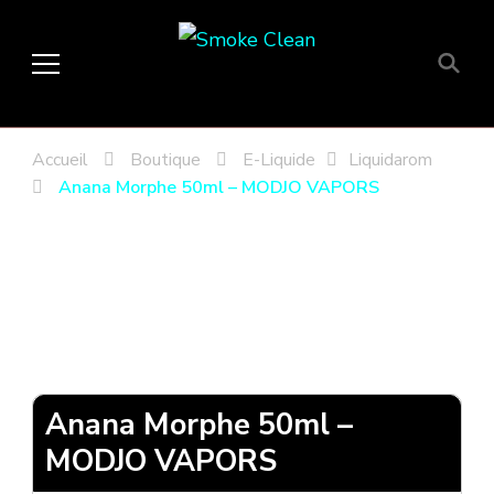
Smoke Clean
Fumée propre à Etampes 91150
en Essonne 91, France
Accueil
Boutique
E-Liquide
Liquidarom
Anana Morphe 50ml – MODJO VAPORS
Anana Morphe 50ml –
MODJO VAPORS