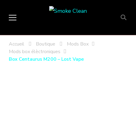
Smoke Clean
Fumée propre à Etampes 91150
en Essonne 91, France
Accueil
Boutique
Mods Box
Mods box élèctroniques
Box Centaurus M200 – Lost Vape