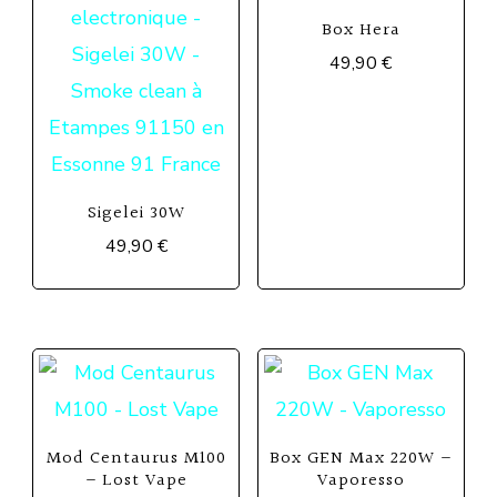
Box Hera
49,90
€
Ce
produit
a
plusieurs
Sigelei 30W
49,90
€
variations.
Les
options
peuvent
être
choisies
Mod Centaurus M100
Box GEN Max 220W –
sur
– Lost Vape
Vaporesso