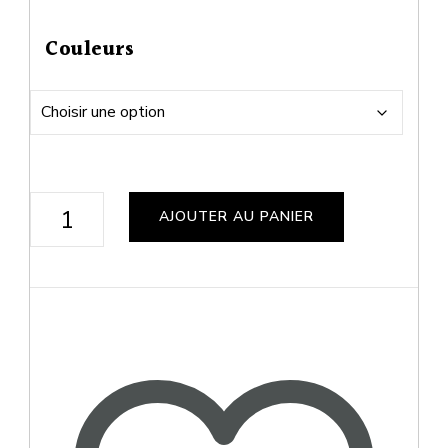
Couleurs
quantité
AJOUTER AU PANIER
de
Box
Centaurus
M200
-
Lost
Vape