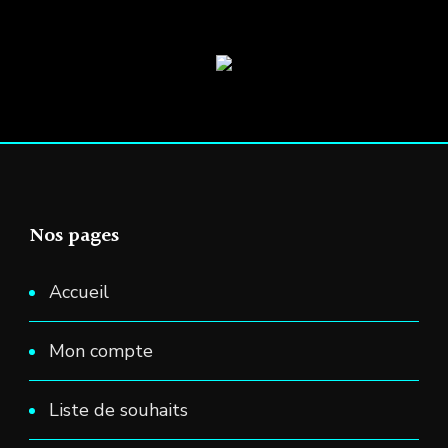
du
du
produit
produit
Nos pages
Accueil
Mon compte
Liste de souhaits