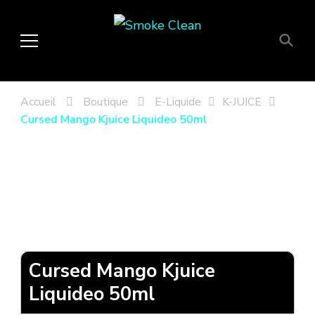
Smoke Clean
Fumée propre à Etampes 91150
en Essonne 91, France
Accueil
Boutique
E-Liquide
K-JUICE
Cursed Mango Kjuice Liquideo 50ml
Cursed Mango Kjuice
Liquideo 50ml