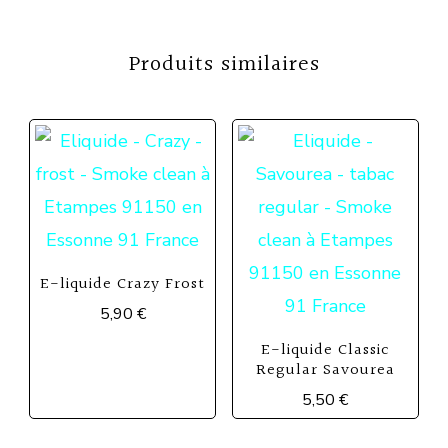
Produits similaires
E-liquide Crazy Frost
5,90
€
Ce
E-liquide Classic
Regular Savourea
produit
5,50
€
a
Ce