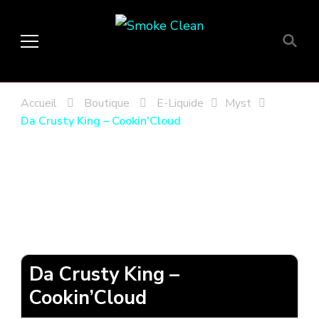
Smoke Clean
Fumée propre à Etampes 91150
en Essonne 91, France
Accueil
Boutique
E-Liquide
Myst
Da Crusty King – Cookin’Cloud
Da Crusty King –
Cookin’Cloud