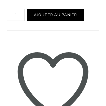
quantité
AJOUTER AU PANIER
de
Da
Crusty
King
-
Cookin'Cloud