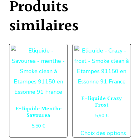
Produits
similaires
E-liquide Crazy
Frost
E-liquide Menthe
Savourea
5,90
€
5,50
€
Ce
Choix des options
Ce
produ