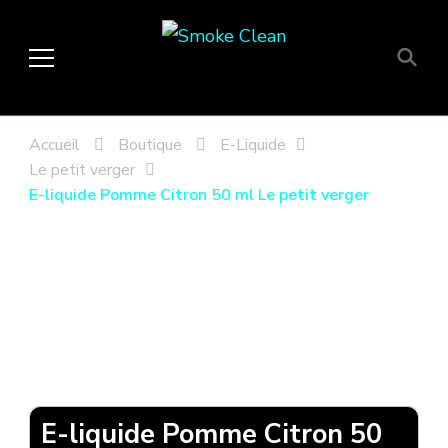
Smoke Clean
Fumée propre à Etampes 91150
en Essonne 91, France
Accueil
Boutique
E-Liquide
Le petit verger
E-liquide Pomme Citron 50 ml Le petit verger
E-liquide Pomme Citron 50