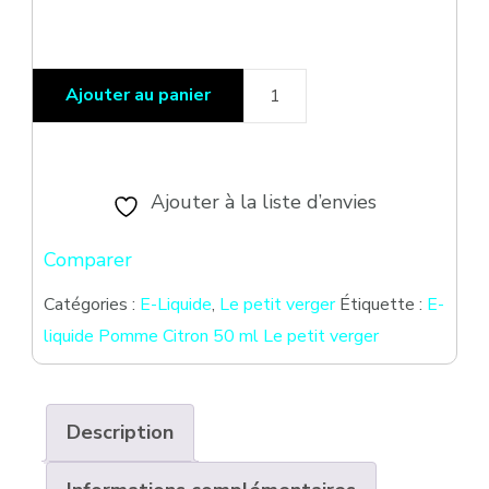
quantité
Ajouter au panier
de
E-
liquide
Ajouter à la liste d’envies
Pomme
Comparer
Citron
50
Catégories :
E-Liquide
,
Le petit verger
Étiquette :
E-
liquide Pomme Citron 50 ml Le petit verger
ml
Le
petit
Description
verger